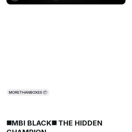
MORETHANBOXES 📦
◼️MBI BLACK◼️ THE HIDDEN