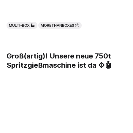
MULTI-BOX 🏭
MORETHANBOXES 📦
Groß(artig)! Unsere neue 750t
Spritzgießmaschine ist da ⚙️🤖